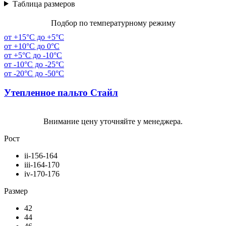
Таблица размеров
Подбор по температурному режиму
от +15°C до +5°C
от +10°C до 0°C
от +5°C до -10°C
от -10°C до -25°C
от -20°C до -50°C
Утепленное пальто Стайл
Внимание цену уточняйте у менеджера.
Рост
ii-156-164
iii-164-170
iv-170-176
Размер
42
44