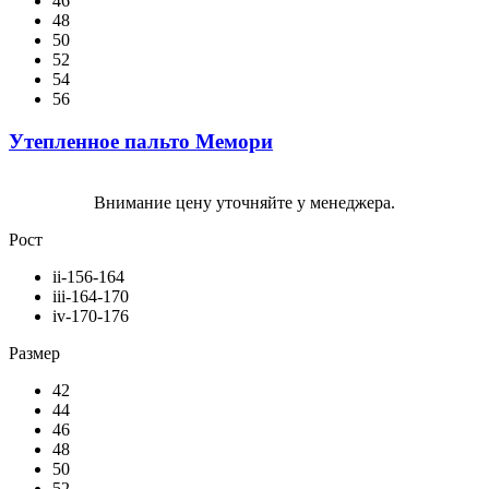
46
48
50
52
54
56
Утепленное пальто Мемори
Внимание цену уточняйте у менеджера.
Рост
ii-156-164
iii-164-170
iv-170-176
Размер
42
44
46
48
50
52