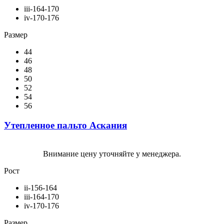
iii-164-170
iv-170-176
Размер
44
46
48
50
52
54
56
Утепленное пальто Аскания
Внимание цену уточняйте у менеджера.
Рост
ii-156-164
iii-164-170
iv-170-176
Размер