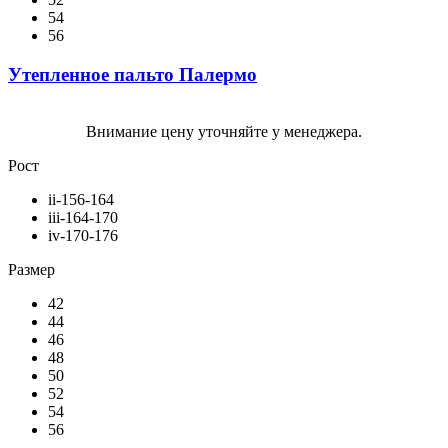
54
56
Утепленное пальто Палермо
Внимание цену уточняйте у менеджера.
Рост
ii-156-164
iii-164-170
iv-170-176
Размер
42
44
46
48
50
52
54
56