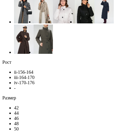
Рост
ii-156-164
iii-164-170
iv-170-176
-
Размер
42
44
46
48
50