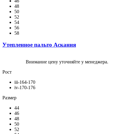
46
48
50
52
54
56
58
Утепленное пальто Аскания
Внимание цену уточняйте у менеджера.
Рост
iii-164-170
iv-170-176
Размер
44
46
48
50
52