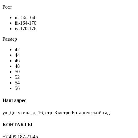
Рост
ii-156-164
iii-164-170
iv-170-176
Размер
42
44
46
48
50
52
54
56
Наш адрес
ул. Докукина, д. 16, стр. 3 метро Ботанический сад
КОНТАКТЫ
+7 499 187-21-45