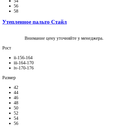
54
56
58
Утепленное пальто Стайл
Внимание цену уточняйте у менеджера.
Рост
ii-156-164
iii-164-170
iv-170-176
Размер
42
44
46
48
50
52
54
56