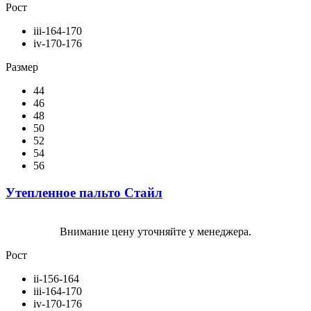
Рост
iii-164-170
iv-170-176
Размер
44
46
48
50
52
54
56
Утепленное пальто Стайл
Внимание цену уточняйте у менеджера.
Рост
ii-156-164
iii-164-170
iv-170-176