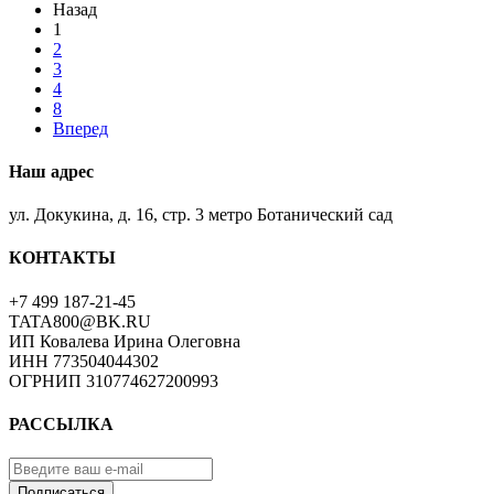
Назад
1
2
3
4
8
Вперед
Наш адрес
ул. Докукина, д. 16, стр. 3 метро Ботанический сад
КОНТАКТЫ
+7 499 187-21-45
TATA800@BK.RU
ИП Ковалева Ирина Олеговна
ИНН 773504044302
ОГРНИП 310774627200993
РАССЫЛКА
Подписаться