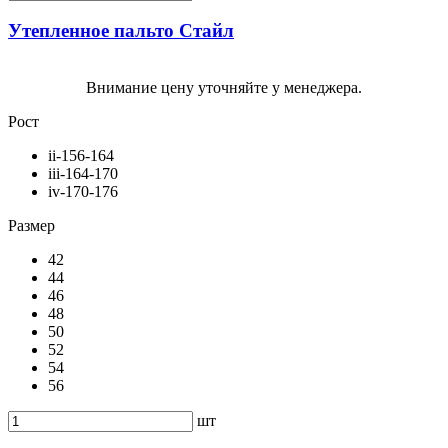
Утепленное пальто Стайл
Внимание цену уточняйте у менеджера.
Рост
ii-156-164
iii-164-170
iv-170-176
Размер
42
44
46
48
50
52
54
56
шт