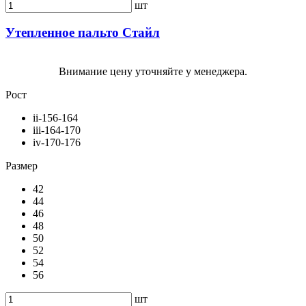
шт
Утепленное пальто Стайл
Внимание цену уточняйте у менеджера.
Рост
ii-156-164
iii-164-170
iv-170-176
Размер
42
44
46
48
50
52
54
56
шт