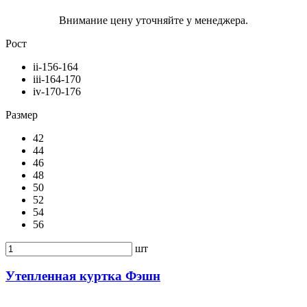
Внимание цену уточняйте у менеджера.
Рост
ii-156-164
iii-164-170
iv-170-176
Размер
42
44
46
48
50
52
54
56
шт
Утепленная куртка Фэшн