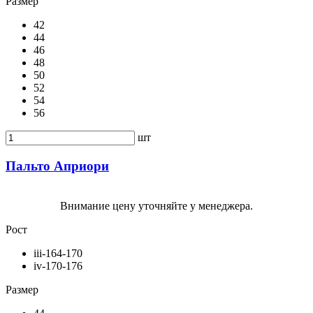
Размер
42
44
46
48
50
52
54
56
шт
Пальто Априори
Внимание цену уточняйте у менеджера.
Рост
iii-164-170
iv-170-176
Размер