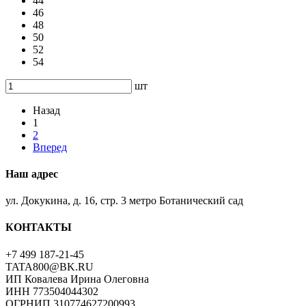
44
46
48
50
52
54
шт
Назад
1
2
Вперед
Наш адрес
ул. Докукина, д. 16, стр. 3 метро Ботанический сад
КОНТАКТЫ
+7 499 187-21-45
TATA800@BK.RU
ИП Ковалева Ирина Олеговна
ИНН 773504044302
ОГРНИП 310774627200993