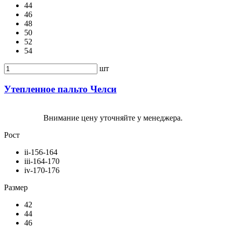
44
46
48
50
52
54
шт
Утепленное пальто Челси
Внимание цену уточняйте у менеджера.
Рост
ii-156-164
iii-164-170
iv-170-176
Размер
42
44
46