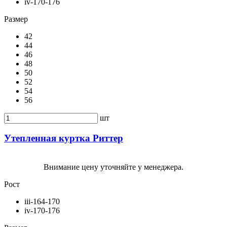
iv-170-176
Размер
42
44
46
48
50
52
54
56
шт
Утепленная куртка Риттер
Внимание цену уточняйте у менеджера.
Рост
iii-164-170
iv-170-176