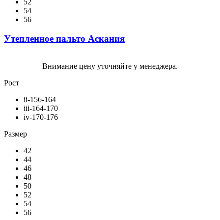
52
54
56
Утепленное пальто Аскания
Внимание цену уточняйте у менеджера.
Рост
ii-156-164
iii-164-170
iv-170-176
Размер
42
44
46
48
50
52
54
56